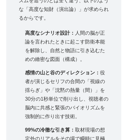
ズムを追うのとは全く違う、以下のよう
な「高度な知財（演出論）」が求められ
るからです。
高度なシナリオ設計：
人間の脳が正
論を言われたときに起こす防衛本能
を解除し、自然と物語に引き込むた
めの緻密な図面（構成）。
感情の山と谷のディレクション：
役
者が演じるセリフの合間の「視線の
揺らぎ」や「沈黙の熱量（間）」を
30分の1秒単位で削り出し、視聴者の
脳内に共感と緊張のバイオリズムを
強制的に作り出す技術。
99%の冷徹な引き算：
取材現場の想
定外のリアルをその場で瞬時に見極