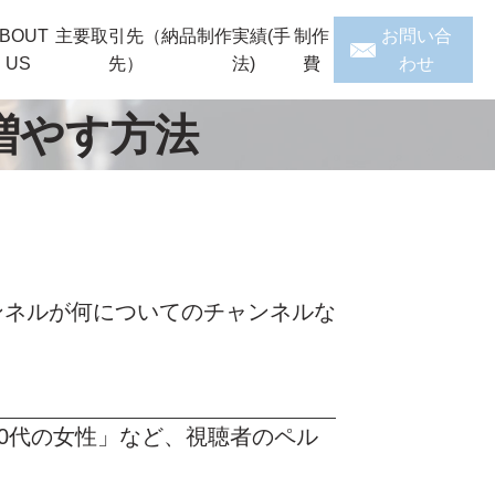
BOUT
主要取引先（納品
制作実績(手
制作
お問い合
US
先）
法)
費
わせ
を増やす方法
ンネルが何についてのチャンネルな
0代の女性」など、視聴者のペル