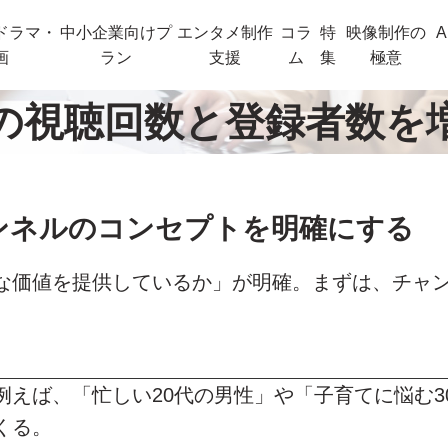
ドラマ・
中小企業向けプ
エンタメ制作
コラ
特
映像制作の
A
画
ラン
支援
ム
集
極意
beの視聴回数と登録者数
ャンネルのコンセプトを明確にする
な価値を提供しているか」が明確。まずは、チャ
えば、「忙しい20代の男性」や「子育てに悩む3
くる。