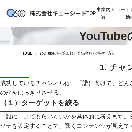
事業内
ショート
TOP
容
動
YouTu
HOME
YouTubeの視聴回数と登録者数を増やす方法
1. チ
成功しているチャンネルは、「誰に向けて、どん
のかをはっきりさせる。
（１）
ターゲットを絞る
「誰に」見てもらいたいかを具体的に考えます。例
ソナを設定することで、響くコンテンツが見えて